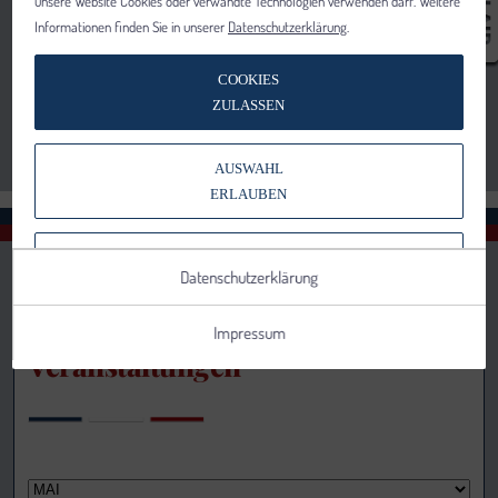
unsere Website Cookies oder verwandte Technologien verwenden darf. Weitere
Informationen finden Sie in unserer
Datenschutzerklärung
.
COOKIES
ZULASSEN
AUSWAHL
ERLAUBEN
NUR NOTWENDIGE COOKIES
Datenschutzerklärung
VERWENDEN
Impressum
Veranstaltungen
Notwendig
Statistik
Details anzeigen