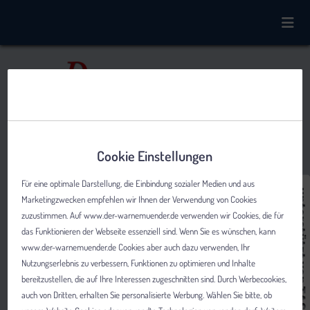
Cookie Einstellungen
Für eine optimale Darstellung, die Einbindung sozialer Medien und aus
Marketingzwecken empfehlen wir Ihnen der Verwendung von Cookies
zuzustimmen. Auf www.der-warnemuender.de verwenden wir Cookies, die für
das Funktionieren der Webseite essenziell sind. Wenn Sie es wünschen, kann
www.der-warnemuender.de Cookies aber auch dazu verwenden, Ihr
Nutzungserlebnis zu verbessern, Funktionen zu optimieren und Inhalte
bereitzustellen, die auf Ihre Interessen zugeschnitten sind. Durch Werbecookies,
auch von Dritten, erhalten Sie personalisierte Werbung. Wählen Sie bitte, ob