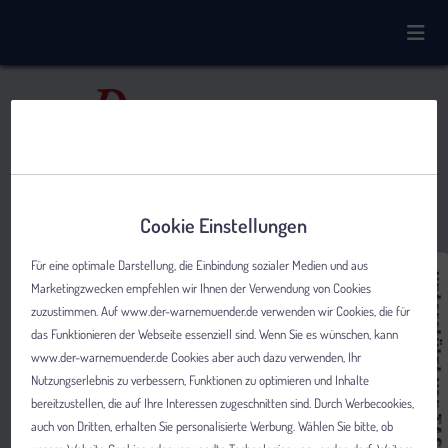
Cookie Einstellungen
Für eine optimale Darstellung, die Einbindung sozialer Medien und aus
Marketingzwecken empfehlen wir Ihnen der Verwendung von Cookies
zuzustimmen. Auf www.der-warnemuender.de verwenden wir Cookies, die für
das Funktionieren der Webseite essenziell sind. Wenn Sie es wünschen, kann
www.der-warnemuender.de Cookies aber auch dazu verwenden, Ihr
Nutzungserlebnis zu verbessern, Funktionen zu optimieren und Inhalte
bereitzustellen, die auf Ihre Interessen zugeschnitten sind. Durch Werbecookies,
auch von Dritten, erhalten Sie personalisierte Werbung. Wählen Sie bitte, ob