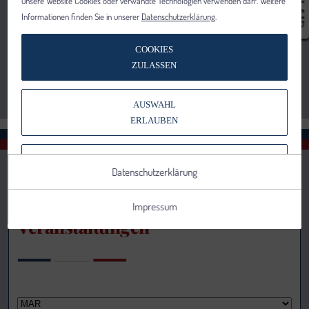
unsere Website Cookies oder verwandte Technologien verwenden darf. Weitere
Informationen finden Sie in unserer
Datenschutzerklärung
.
COOKIES
ZULASSEN
AUSWAHL
ERLAUBEN
NUR NOTWENDIGE COOKIES
Datenschutzerklärung
VERWENDEN
Impressum
Veranstaltungen
Notwendig
Statistik
Details anzeigen