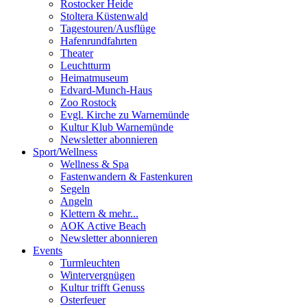
Rostocker Heide
Stoltera Küstenwald
Tagestouren/Ausflüge
Hafenrundfahrten
Theater
Leuchtturm
Heimatmuseum
Edvard-Munch-Haus
Zoo Rostock
Evgl. Kirche zu Warnemünde
Kultur Klub Warnemünde
Newsletter abonnieren
Sport
/
Wellness
Wellness & Spa
Fastenwandern & Fastenkuren
Segeln
Angeln
Klettern & mehr...
AOK Active Beach
Newsletter abonnieren
Events
Turmleuchten
Wintervergnügen
Kultur trifft Genuss
Osterfeuer