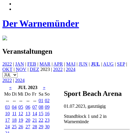
Der Warnemünder
Veranstaltungen
2022
|
JAN
|
FEB
|
MAR
|
APR
|
MAI
|
JUN
|
JUL
|
AUG
|
SEP
|
OKT
|
NOV
|
DEZ
2023 |
2022
|
2024
2022
|
2024
«
JUL 2023
»
Sport Beach Arena
Mo
Di
Mi
Do
Fr
Sa
So
--
--
--
--
--
01
02
01.07.2023, ganztägig
03
04
05
06
07
08
09
10
11
12
13
14
15
16
Strandblock 1 und 2 in
17
18
19
20
21
22
23
Warnemünde
24
25
26
27
28
29
30