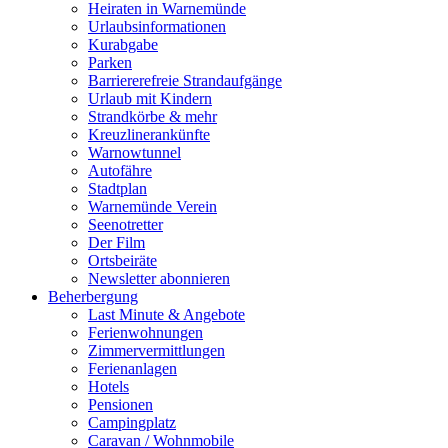
Heiraten in Warnemünde
Urlaubsinformationen
Kurabgabe
Parken
Barriererefreie Strandaufgänge
Urlaub mit Kindern
Strandkörbe & mehr
Kreuzlinerankünfte
Warnowtunnel
Autofähre
Stadtplan
Warnemünde Verein
Seenotretter
Der Film
Ortsbeiräte
Newsletter abonnieren
Beherbergung
Last Minute & Angebote
Ferienwohnungen
Zimmervermittlungen
Ferienanlagen
Hotels
Pensionen
Campingplatz
Caravan / Wohnmobile