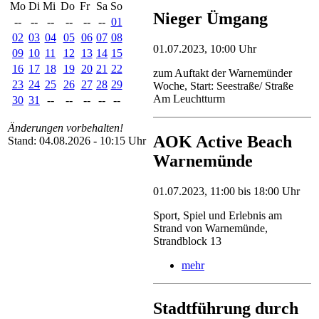
Mo
Di
Mi
Do
Fr
Sa
So
Nieger Ümgang
--
--
--
--
--
--
01
02
03
04
05
06
07
08
01.07.2023, 10:00 Uhr
09
10
11
12
13
14
15
16
17
18
19
20
21
22
zum Auftakt der Warnemünder
23
24
25
26
27
28
29
Woche, Start: Seestraße/ Straße
Am Leuchtturm
30
31
--
--
--
--
--
Änderungen vorbehalten!
AOK Active Beach
Stand: 04.08.2026 - 10:15 Uhr
Warnemünde
01.07.2023, 11:00 bis 18:00 Uhr
Sport, Spiel und Erlebnis am
Strand von Warnemünde,
Strandblock 13
mehr
Stadtführung durch