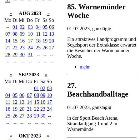
31
--
--
--
--
--
--
85. Warnemünder
«
AUG 2023
»
Woche
Mo
Di
Mi
Do
Fr
Sa
So
--
01
02
03
04
05
06
01.07.2023, ganztägig
07
08
09
10
11
12
13
Ein attraktives Landprogramm und
14
15
16
17
18
19
20
Segelsport der Extraklasse erwartet
21
22
23
24
25
26
27
die Besucher der Warnemünder
28
29
30
31
--
--
--
Woche.
--
--
--
--
--
--
--
mehr
«
SEP 2023
»
Mo
Di
Mi
Do
Fr
Sa
So
27.
--
--
--
--
01
02
03
Beachhandballtage
04
05
06
07
08
09
10
11
12
13
14
15
16
17
01.07.2023, ganztägig
18
19
20
21
22
23
24
25
26
27
28
29
30
--
in der Sport Beach Arena,
--
--
--
--
--
--
--
Strandaufgang 1 und 2 in
Warnemünde
«
OKT 2023
»