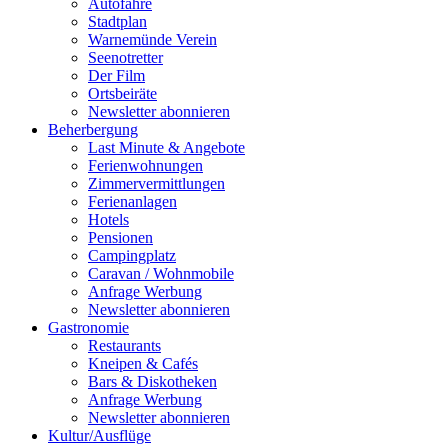
Autofähre
Stadtplan
Warnemünde Verein
Seenotretter
Der Film
Ortsbeiräte
Newsletter abonnieren
Beherbergung
Last Minute & Angebote
Ferienwohnungen
Zimmervermittlungen
Ferienanlagen
Hotels
Pensionen
Campingplatz
Caravan / Wohnmobile
Anfrage Werbung
Newsletter abonnieren
Gastronomie
Restaurants
Kneipen & Cafés
Bars & Diskotheken
Anfrage Werbung
Newsletter abonnieren
Kultur
/
Ausflüge