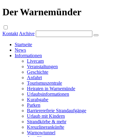
Der Warnemünder
Kontakt
Archive
Startseite
News
Informationen
Livecam
Veranstaltungen
Geschichte
Anfahrt
Tourismuszentrale
Heiraten in Warnemünde
Urlaubsinformationen
Kurabgabe
Parken
Barriererefreie Strandaufgänge
Urlaub mit Kindern
Strandkörbe & mehr
Kreuzlinerankünfte
Warnowtunnel