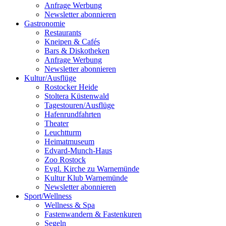
Anfrage Werbung
Newsletter abonnieren
Gastronomie
Restaurants
Kneipen & Cafés
Bars & Diskotheken
Anfrage Werbung
Newsletter abonnieren
Kultur
/
Ausflüge
Rostocker Heide
Stoltera Küstenwald
Tagestouren/Ausflüge
Hafenrundfahrten
Theater
Leuchtturm
Heimatmuseum
Edvard-Munch-Haus
Zoo Rostock
Evgl. Kirche zu Warnemünde
Kultur Klub Warnemünde
Newsletter abonnieren
Sport
/
Wellness
Wellness & Spa
Fastenwandern & Fastenkuren
Segeln