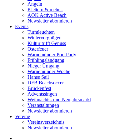
Angeln
Klettern & mehr...
AOK Active Beach
Newsletter abonnieren
Events
Turmleuchten
Wintervergnügen
Kultur trifft Genuss
Osterfeuer
Warnemünder Port Party
Frühlingslandgang
Nieger Ümgang
Warnemünder Woche
Hanse Sail
DFB Beachsoccer
Brückenfest
Adventssingen
Weihnachts- und Neujahrsmarkt
Veranstaltungen
Newsletter abonnieren
Vereine
Vereinsverzeichnis
Newsletter abonnieren