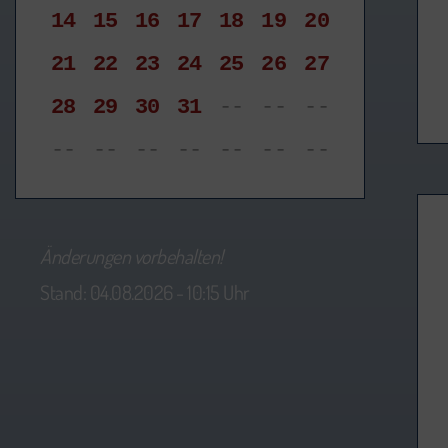
14
15
16
17
18
19
20
21
22
23
24
25
26
27
28
29
30
31
--
--
--
--
--
--
--
--
--
--
Änderungen vorbehalten!
Stand: 04.08.2026 - 10:15 Uhr