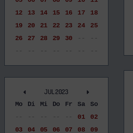
05
06
07
08
09
10
11
12
13
14
15
16
17
18
19
20
21
22
23
24
25
26
27
28
29
30
--
--
--
--
--
--
--
--
--
JUL 2023
Mo
Di
Mi
Do
Fr
Sa
So
--
--
--
--
--
01
02
03
04
05
06
07
08
09