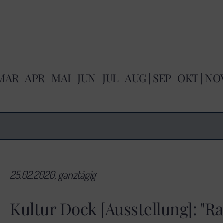
MAR
|
APR
|
MAI
|
JUN
|
JUL
|
AUG
|
SEP
|
OKT
|
NO
25.02.2020, ganztägig
Kultur Dock [Ausstellung]: "R