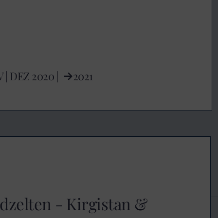
V
|
DEZ
2020 |
2021
adzelten - Kirgistan &