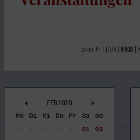
2019
|
JAN
|
FEB
|
FEB 2020
Mo
Di
Mi
Do
Fr
Sa
So
--
--
--
--
--
01
02