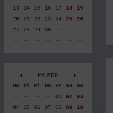
13
14
15
16
17
18
19
20
21
22
23
24
25
26
27
28
29
30
--
--
--
--
--
--
--
--
--
--
MAI 2020
Mo
Di
Mi
Do
Fr
Sa
So
--
--
--
--
01
02
03
04
05
06
07
08
09
10