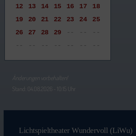
12
13
14
15
16
17
18
19
20
21
22
23
24
25
26
27
28
29
--
--
--
--
--
--
--
--
--
--
Änderungen vorbehalten!
Stand: 04.08.2026 - 10:15 Uhr
Lichtspieltheater Wundervoll (LiWu)