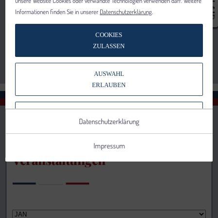
unsere Website Cookies oder verwandte Technologien verwenden darf. Weitere
Informationen finden Sie in unserer
Datenschutzerklärung
.
COOKIES
ZULASSEN
AUSWAHL
ERLAUBEN
NUR NOTWENDIGE COOKIES
Datenschutzerklärung
VERWENDEN
Impressum
Veranstaltungen
Notwendig
Statistik
Details anzeigen