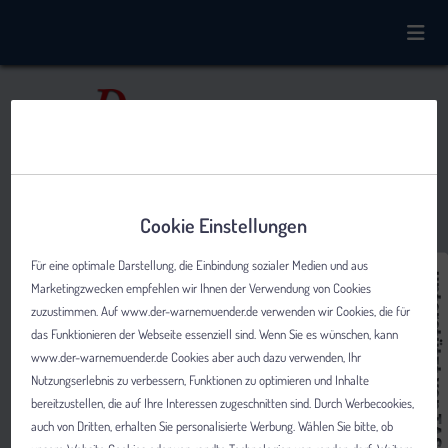
Cookie Einstellungen
Für eine optimale Darstellung, die Einbindung sozialer Medien und aus
Marketingzwecken empfehlen wir Ihnen der Verwendung von Cookies
zuzustimmen. Auf www.der-warnemuender.de verwenden wir Cookies, die für
das Funktionieren der Webseite essenziell sind. Wenn Sie es wünschen, kann
www.der-warnemuender.de Cookies aber auch dazu verwenden, Ihr
Nutzungserlebnis zu verbessern, Funktionen zu optimieren und Inhalte
bereitzustellen, die auf Ihre Interessen zugeschnitten sind. Durch Werbecookies,
auch von Dritten, erhalten Sie personalisierte Werbung. Wählen Sie bitte, ob