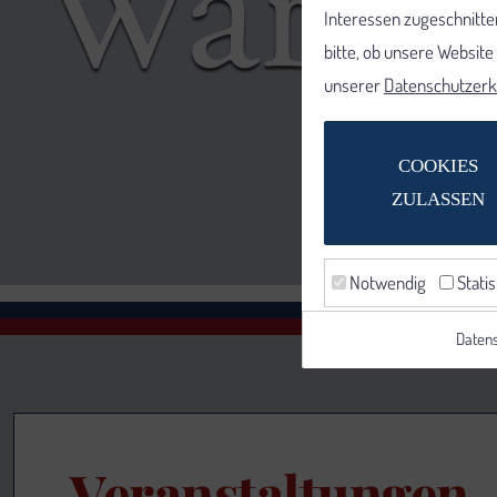
Interessen zugeschnitten
bitte, ob unsere Websit
unserer
Datenschutzerk
COOKIES
ZULASSEN
Notwendig
Statis
Datens
Veranstaltungen