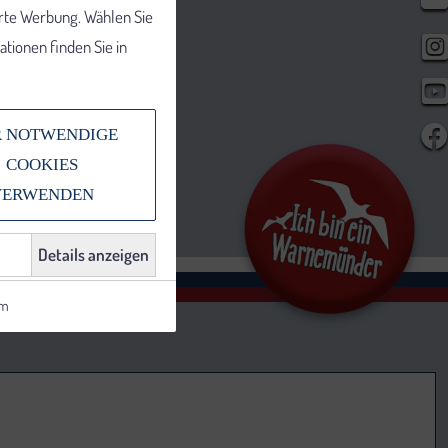
erte Werbung. Wählen Sie
tionen finden Sie in
 NOTWENDIGE
COOKIES
VERWENDEN
Details anzeigen
um