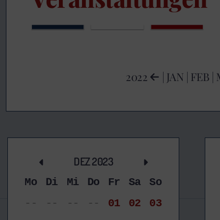
2022
|
JAN
|
FEB
|
DEZ 2023
Mo
Di
Mi
Do
Fr
Sa
So
--
--
--
--
01
02
03