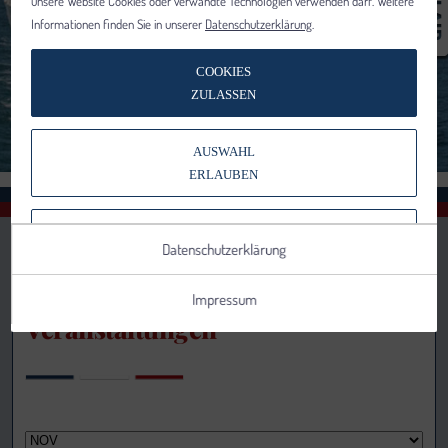
unsere Website Cookies oder verwandte Technologien verwenden darf. Weitere
Informationen finden Sie in unserer
Datenschutzerklärung
.
COOKIES
ZULASSEN
AUSWAHL
ERLAUBEN
NUR NOTWENDIGE COOKIES
Datenschutzerklärung
VERWENDEN
Impressum
Veranstaltungen
Notwendig
Statistik
Details anzeigen