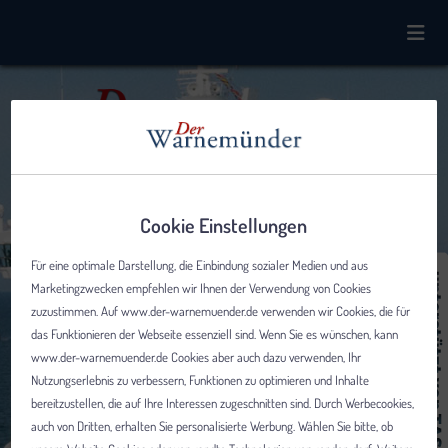
Cookie Einstellungen
Für eine optimale Darstellung, die Einbindung sozialer Medien und aus
Marketingzwecken empfehlen wir Ihnen der Verwendung von Cookies
zuzustimmen. Auf www.der-warnemuender.de verwenden wir Cookies, die für
das Funktionieren der Webseite essenziell sind. Wenn Sie es wünschen, kann
www.der-warnemuender.de Cookies aber auch dazu verwenden, Ihr
Nutzungserlebnis zu verbessern, Funktionen zu optimieren und Inhalte
bereitzustellen, die auf Ihre Interessen zugeschnitten sind. Durch Werbecookies,
auch von Dritten, erhalten Sie personalisierte Werbung. Wählen Sie bitte, ob