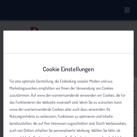
Cookie Einstellungen
Für eine optimale Darstellung, die Einbindung sozialer Medien und aus
Marketingzwecken empfehlen wir Ihnen der Verwendung von Cookies
zuzustimmen. Auf www.der-warnemuender.de verwenden wir Cookies, die für
das Funktionieren der Webseite essenziell sind. Wenn Sie es wünschen, kann
www.der-warnemuender.de Cookies aber auch dazu verwenden, Ihr
Nutzungserlebnis zu verbessern, Funktionen zu optimieren und Inhalte
bereitzustellen, die auf Ihre Interessen zugeschnitten sind. Durch Werbecookies,
auch von Dritten, erhalten Sie personalisierte Werbung. Wählen Sie bitte, ob