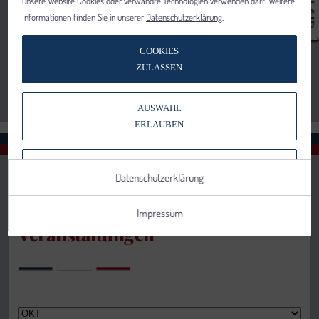
unsere Website Cookies oder verwandte Technologien verwenden darf. Weitere
Informationen finden Sie in unserer
Datenschutzerklärung
.
COOKIES
ZULASSEN
AUSWAHL
ERLAUBEN
NUR NOTWENDIGE COOKIES
Datenschutzerklärung
VERWENDEN
Impressum
Veranstaltungen
Notwendig
Statistik
Details anzeigen