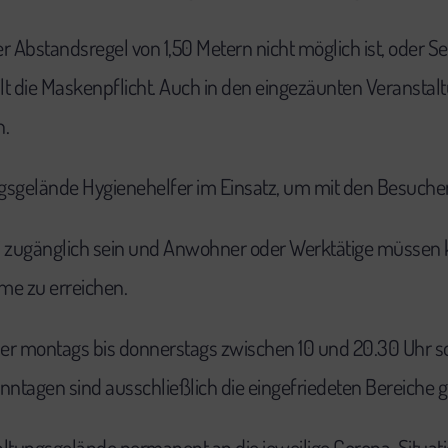
r Abstandsregel von 1,50 Metern nicht möglich ist, oder S
 die Maskenpflicht. Auch in den eingezäunten Veransta
n.
sgelände Hygienehelfer im Einsatz, um mit den Besucher
ei zugänglich sein und Anwohner oder Werktätige müssen 
e zu erreichen.
r montags bis donnerstags zwischen 10 und 20.30 Uhr sow
nntagen sind ausschließlich die eingefriedeten Bereiche g
taltungsgelände permanent an die jeweilige Corona-Situat