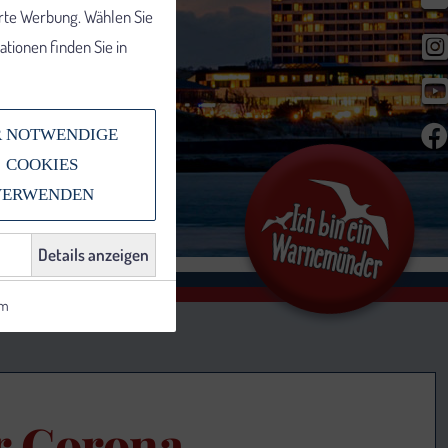
erte Werbung. Wählen Sie
tionen finden Sie in
 NOTWENDIGE
COOKIES
VERWENDEN
Details anzeigen
um
r Corona-