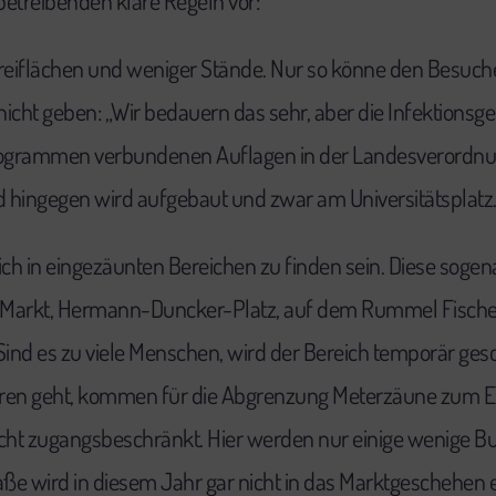
etreibenden klare Regeln vor:
reiflächen und weniger Stände. Nur so könne den Besuche
cht geben: „Wir bedauern das sehr, aber die Infektionsgef
programmen verbundenen Auflagen in der Landesverordnu
 hingegen wird aufgebaut und zwar am Universitätsplatz
h in eingezäunten Bereichen zu finden sein. Diese sogen
en Markt, Hermann-Duncker-Platz, auf dem Rummel Fischer
Sind es zu viele Menschen, wird der Bereich temporär gesc
oren geht, kommen für die Abgrenzung Meterzäune zum Eins
cht zugangsbeschränkt. Hier werden nur einige wenige Bud
ße wird in diesem Jahr gar nicht in das Marktgeschehen 