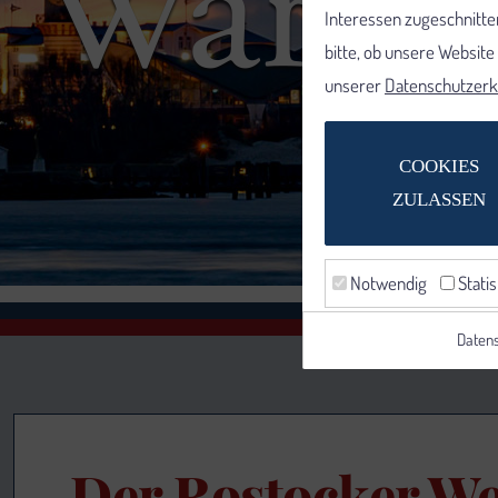
Interessen zugeschnitten
bitte, ob unsere Websit
unserer
Datenschutzerk
COOKIES
ZULASSEN
Notwendig
Statis
Datens
Der Rostocker W