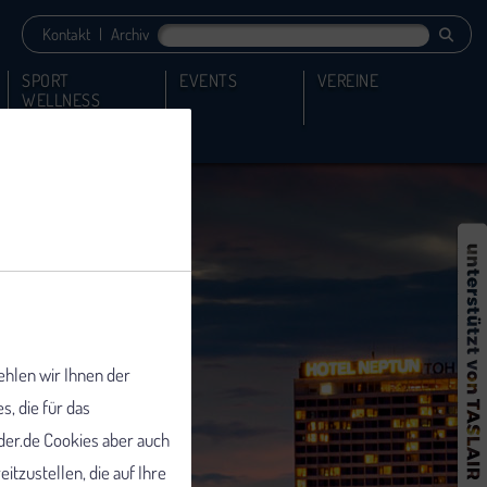
Kontakt
|
Archiv
SPORT
EVENTS
VEREINE
WELLNESS
ehlen wir Ihnen der
 die für das
er.de Cookies aber auch
tzustellen, die auf Ihre