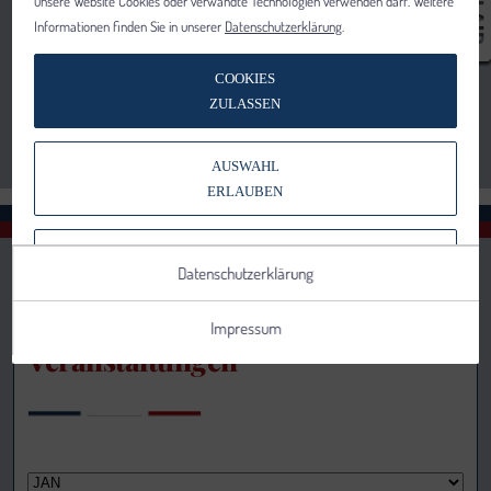
unsere Website Cookies oder verwandte Technologien verwenden darf. Weitere
Informationen finden Sie in unserer
Datenschutzerklärung
.
COOKIES
ZULASSEN
AUSWAHL
ERLAUBEN
NUR NOTWENDIGE COOKIES
Datenschutzerklärung
VERWENDEN
Impressum
Veranstaltungen
Notwendig
Statistik
Details anzeigen