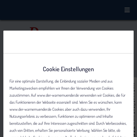
Cookie Einstellungen
Für eine optimale Darstellung, die Einbindung sozialer Medien und aus
Marketingzwecken empfehlen wir Ihnen der Verwendung von Cookies
zuzustimmen. Auf www.der-warnemuender.de verwenden wir Cookies, die für
das Funktionieren der Webseite essenziell sind. Wenn Sie es wünschen, kann
www.der-warnemuender.de Cookies aber auch dazu verwenden, Ihr
Nutzungserlebnis zu verbessern, Funktionen zu optimieren und Inhalte
bereitzustellen, die auf Ihre Interessen zugeschnitten sind. Durch Werbecookies,
auch von Dritten, erhalten Sie personalisierte Werbung. Wählen Sie bitte, ob