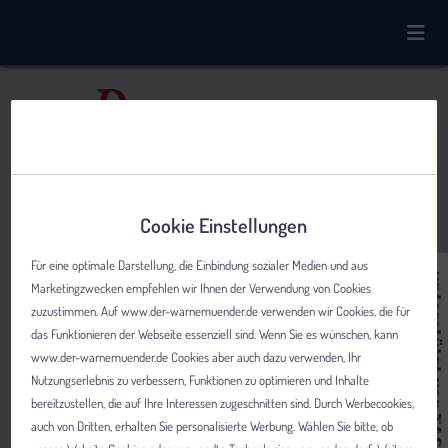
Cookie Einstellungen
Für eine optimale Darstellung, die Einbindung sozialer Medien und aus
Marketingzwecken empfehlen wir Ihnen der Verwendung von Cookies
zuzustimmen. Auf www.der-warnemuender.de verwenden wir Cookies, die für
das Funktionieren der Webseite essenziell sind. Wenn Sie es wünschen, kann
www.der-warnemuender.de Cookies aber auch dazu verwenden, Ihr
Nutzungserlebnis zu verbessern, Funktionen zu optimieren und Inhalte
bereitzustellen, die auf Ihre Interessen zugeschnitten sind. Durch Werbecookies,
auch von Dritten, erhalten Sie personalisierte Werbung. Wählen Sie bitte, ob