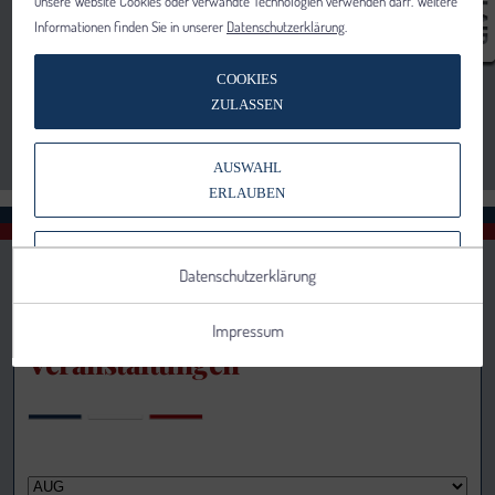
unsere Website Cookies oder verwandte Technologien verwenden darf. Weitere
Informationen finden Sie in unserer
Datenschutzerklärung
.
COOKIES
ZULASSEN
AUSWAHL
ERLAUBEN
NUR NOTWENDIGE COOKIES
Datenschutzerklärung
VERWENDEN
Impressum
Veranstaltungen
Notwendig
Statistik
Details anzeigen