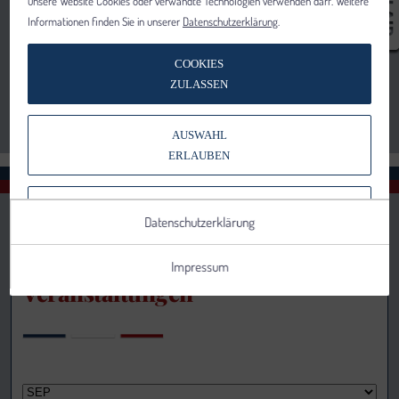
unsere Website Cookies oder verwandte Technologien verwenden darf. Weitere
Informationen finden Sie in unserer
Datenschutzerklärung
.
COOKIES
ZULASSEN
AUSWAHL
ERLAUBEN
NUR NOTWENDIGE COOKIES
Datenschutzerklärung
VERWENDEN
Impressum
Veranstaltungen
Notwendig
Statistik
Details anzeigen