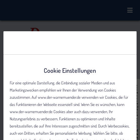
Cookie Einstellungen
Für eine optimale Darstellung, die Einbindung sozialer Medien und aus
Marketingzwecken empfehlen wir Ihnen der Verwendung von Cookies
zuzustimmen. Auf www.der-warnemuender.de verwenden wir Cookies, die für
das Funktionieren der Webseite essenziell sind. Wenn Sie es wünschen, kann
www.der-warnemuender.de Cookies aber auch dazu verwenden, Ihr
Nutzungserlebnis zu verbessern, Funktionen zu optimieren und Inhalte
bereitzustellen, die auf Ihre Interessen zugeschnitten sind. Durch Werbecookies,
auch von Dritten, erhalten Sie personalisierte Werbung. Wählen Sie bitte, ob