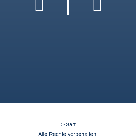
|
©
3art
Alle Rechte vorbehalten.