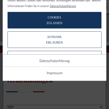
unsere Website Cookies oder verwandte Technologien verwenden darf. Weitere
Informationen finden Sie in unserer
Datenschutzerklärung
.
COOKIES
ZULASSEN
AUSWAHL
ERLAUBEN
NUR NOTWENDIGE COOKIES
Datenschutzerklärung
VERWENDEN
Impressum
Veranstaltungen
Notwendig
Statistik
Details anzeigen