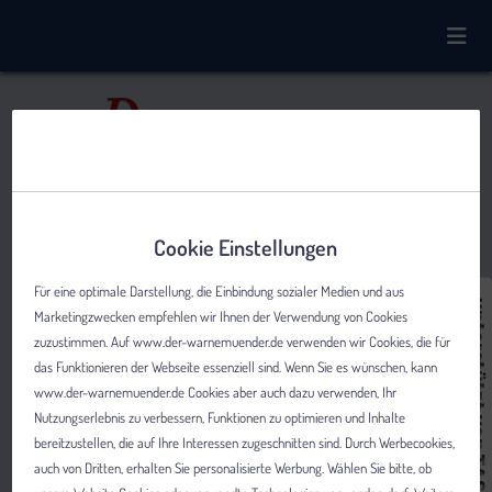
Cookie Einstellungen
Für eine optimale Darstellung, die Einbindung sozialer Medien und aus
Marketingzwecken empfehlen wir Ihnen der Verwendung von Cookies
zuzustimmen. Auf www.der-warnemuender.de verwenden wir Cookies, die für
das Funktionieren der Webseite essenziell sind. Wenn Sie es wünschen, kann
www.der-warnemuender.de Cookies aber auch dazu verwenden, Ihr
Nutzungserlebnis zu verbessern, Funktionen zu optimieren und Inhalte
bereitzustellen, die auf Ihre Interessen zugeschnitten sind. Durch Werbecookies,
auch von Dritten, erhalten Sie personalisierte Werbung. Wählen Sie bitte, ob