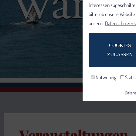
Interessen zugeschnitten
bitte, ob unsere Websit
unserer
Datenschutzerk
COOKIES
ZULASSEN
Notwendig
Statis
Datens
Veranstaltungen