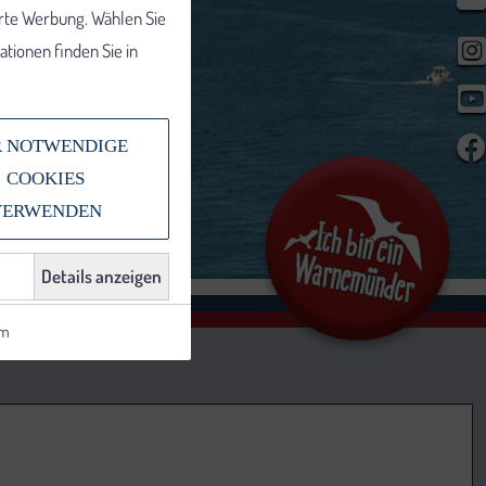
erte Werbung. Wählen Sie
tionen finden Sie in
 NOTWENDIGE
COOKIES
VERWENDEN
Details anzeigen
um