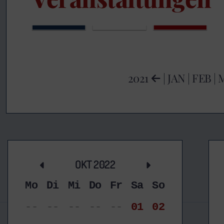
2021
|
JAN
|
FEB
|
OKT 2022
Mo
Di
Mi
Do
Fr
Sa
So
--
--
--
--
--
01
02