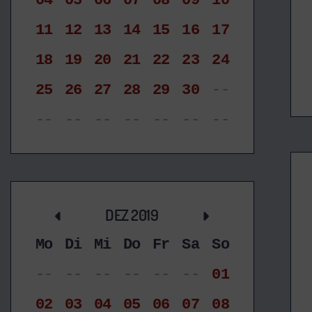
04
05
06
07
08
09
10
11
12
13
14
15
16
17
18
19
20
21
22
23
24
25
26
27
28
29
30
--
--
--
--
--
--
--
--
DEZ 2019
Mo
Di
Mi
Do
Fr
Sa
So
--
--
--
--
--
--
01
02
03
04
05
06
07
08