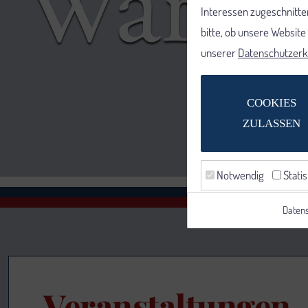
Interessen zugeschnitten
bitte, ob unsere Websit
unserer
Datenschutzerk
COOKIES
ZULASSEN
Notwendig
Statis
Datens
Veranstaltungen