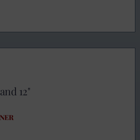
and 12"
BNER