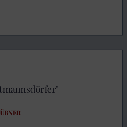
utmannsdörfer"
HÜBNER