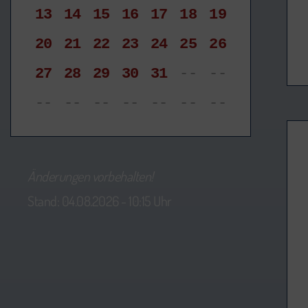
13
14
15
16
17
18
19
20
21
22
23
24
25
26
27
28
29
30
31
--
--
--
--
--
--
--
--
--
Änderungen vorbehalten!
Stand: 04.08.2026 - 10:15 Uhr