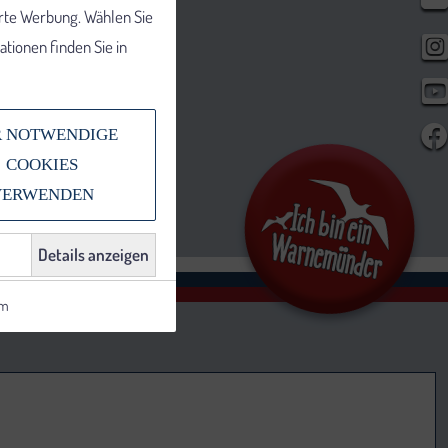
erte Werbung. Wählen Sie
tionen finden Sie in
 NOTWENDIGE
COOKIES
VERWENDEN
Details anzeigen
um