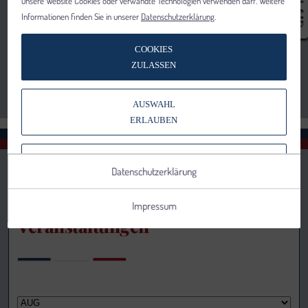
unsere Website Cookies oder verwandte Technologien verwenden darf. Weitere
Informationen finden Sie in unserer
Datenschutzerklärung
.
COOKIES
ZULASSEN
AUSWAHL
ERLAUBEN
NUR NOTWENDIGE COOKIES
Datenschutzerklärung
VERWENDEN
Impressum
Veranstaltungen
Notwendig
Statistik
Details anzeigen