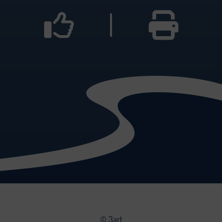
|
©
3art