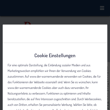
Cookie Einstellungen
Für eine optimale Darstellung, die Einbindung sozialer Medien und aus
Marketingzwecken empfehlen wir Ihnen der Verwendung von Cookies
zuzustimmen. Auf www.der-warnemuender.de verwenden wir Cookies, die für
das Funktionieren der Webseite essenziell sind. Wenn Sie es wünschen, kann
www.der-warnemuender.de Cookies aber auch dazu verwenden, Ihr
Nutzungserlebnis zu verbessern, Funktionen zu optimieren und Inhalte
bereitzustellen, die auf Ihre Interessen zugeschnitten sind. Durch Werbecookies,
auch von Dritten, erhalten Sie personalisierte Werbung. Wählen Sie bitte, ob