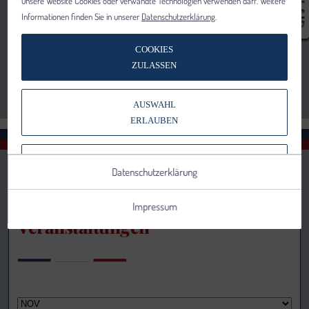
unsere Website Cookies oder verwandte Technologien verwenden darf. Weitere
Informationen finden Sie in unserer
Datenschutzerklärung
.
COOKIES
ZULASSEN
AUSWAHL
ERLAUBEN
NUR NOTWENDIGE COOKIES
Datenschutzerklärung
VERWENDEN
Impressum
Veranstaltungen
Notwendig
Statistik
Details anzeigen