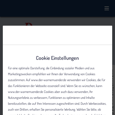
Cookie Einstellungen
Für eine optimale Darstellung, die Einbindung sozialer Medien und aus
Marketingzwecken empfehlen wir Ihnen der Verwendung von Cookies
zuzustimmen. Auf www.der-warnemuender.de verwenden wir Cookies, die für
das Funktionieren der Webseite essenziell sind. Wenn Sie es wünschen, kann
www.der-warnemuender.de Cookies aber auch dazu verwenden, Ihr
Nutzungserlebnis zu verbessern, Funktionen zu optimieren und Inhalte
bereitzustellen, die auf Ihre Interessen zugeschnitten sind. Durch Werbecookies,
auch von Dritten, erhalten Sie personalisierte Werbung. Wählen Sie bitte, ob