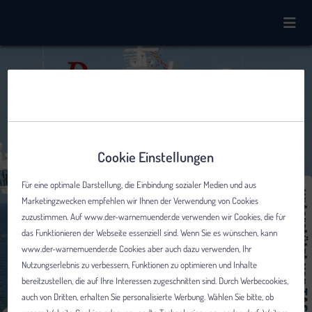
Cookie Einstellungen
Für eine optimale Darstellung, die Einbindung sozialer Medien und aus
Marketingzwecken empfehlen wir Ihnen der Verwendung von Cookies
zuzustimmen. Auf www.der-warnemuender.de verwenden wir Cookies, die für
das Funktionieren der Webseite essenziell sind. Wenn Sie es wünschen, kann
www.der-warnemuender.de Cookies aber auch dazu verwenden, Ihr
Nutzungserlebnis zu verbessern, Funktionen zu optimieren und Inhalte
bereitzustellen, die auf Ihre Interessen zugeschnitten sind. Durch Werbecookies,
auch von Dritten, erhalten Sie personalisierte Werbung. Wählen Sie bitte, ob