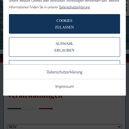
unsere Website Cookies oder verwandte Technologien verwenden darf. Weitere
Informationen finden Sie in unserer
Datenschutzerklärung
.
COOKIES
ZULASSEN
AUSWAHL
ERLAUBEN
NUR NOTWENDIGE COOKIES
Datenschutzerklärung
VERWENDEN
Impressum
Veranstaltungen
Notwendig
Statistik
Details anzeigen