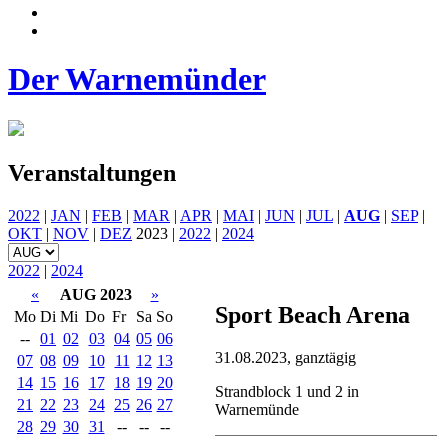
Der Warnemünder
Veranstaltungen
2022
|
JAN
|
FEB
|
MAR
|
APR
|
MAI
|
JUN
|
JUL
|
AUG
|
SEP
|
OKT
|
NOV
|
DEZ
2023 |
2022
|
2024
2022
|
2024
«
AUG 2023
»
Sport Beach Arena
Mo
Di
Mi
Do
Fr
Sa
So
--
01
02
03
04
05
06
31.08.2023, ganztägig
07
08
09
10
11
12
13
14
15
16
17
18
19
20
Strandblock 1 und 2 in
21
22
23
24
25
26
27
Warnemünde
28
29
30
31
--
--
--