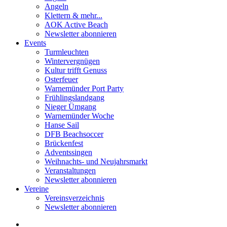
Angeln
Klettern & mehr...
AOK Active Beach
Newsletter abonnieren
Events
Turmleuchten
Wintervergnügen
Kultur trifft Genuss
Osterfeuer
Warnemünder Port Party
Frühlingslandgang
Nieger Ümgang
Warnemünder Woche
Hanse Sail
DFB Beachsoccer
Brückenfest
Adventssingen
Weihnachts- und Neujahrsmarkt
Veranstaltungen
Newsletter abonnieren
Vereine
Vereinsverzeichnis
Newsletter abonnieren