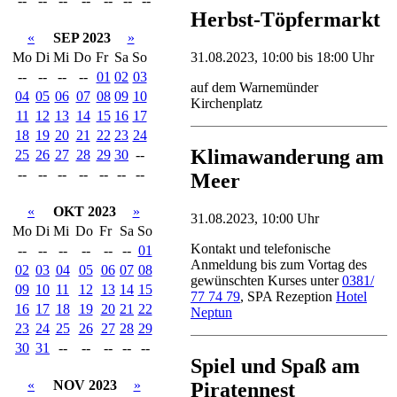
--
--
--
--
--
--
--
Herbst-Töpfermarkt
«
SEP 2023
»
Mo
Di
Mi
Do
Fr
Sa
So
31.08.2023, 10:00 bis 18:00 Uhr
--
--
--
--
01
02
03
auf dem Warnemünder
04
05
06
07
08
09
10
Kirchenplatz
11
12
13
14
15
16
17
18
19
20
21
22
23
24
Klimawanderung am
25
26
27
28
29
30
--
--
--
--
--
--
--
--
Meer
«
OKT 2023
»
31.08.2023, 10:00 Uhr
Mo
Di
Mi
Do
Fr
Sa
So
Kontakt und telefonische
--
--
--
--
--
--
01
Anmeldung bis zum Vortag des
02
03
04
05
06
07
08
gewünschten Kurses unter
0381/
09
10
11
12
13
14
15
77 74 79
, SPA Rezeption
Hotel
16
17
18
19
20
21
22
Neptun
23
24
25
26
27
28
29
30
31
--
--
--
--
--
Spiel und Spaß am
«
NOV 2023
»
Piratennest