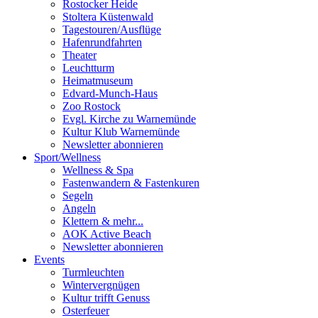
Rostocker Heide
Stoltera Küstenwald
Tagestouren/Ausflüge
Hafenrundfahrten
Theater
Leuchtturm
Heimatmuseum
Edvard-Munch-Haus
Zoo Rostock
Evgl. Kirche zu Warnemünde
Kultur Klub Warnemünde
Newsletter abonnieren
Sport
/
Wellness
Wellness & Spa
Fastenwandern & Fastenkuren
Segeln
Angeln
Klettern & mehr...
AOK Active Beach
Newsletter abonnieren
Events
Turmleuchten
Wintervergnügen
Kultur trifft Genuss
Osterfeuer