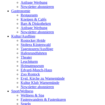
Anfrage Werbung
Newsletter abonnieren
Gastronomie
Restaurants
Kneipen & Cafés
Bars & Diskotheken
Anfrage Werbung
Newsletter abonnieren
Kultur
/
Ausflüge
Rostocker Heide
Stoltera Küstenwald
Tagestouren/Ausflüge
Hafenrundfahrten
Theater
Leuchtturm
Heimatmuseum
Edvard-Munch-Haus
Zoo Rostock
Evgl. Kirche zu Warnemünde
Kultur Klub Warnemünde
Newsletter abonnieren
Sport
/
Wellness
Wellness & Spa
Fastenwandern & Fastenkuren
Segeln