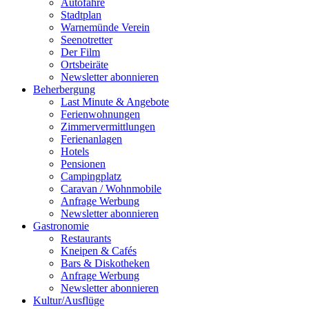
Autofähre
Stadtplan
Warnemünde Verein
Seenotretter
Der Film
Ortsbeiräte
Newsletter abonnieren
Beherbergung
Last Minute & Angebote
Ferienwohnungen
Zimmervermittlungen
Ferienanlagen
Hotels
Pensionen
Campingplatz
Caravan / Wohnmobile
Anfrage Werbung
Newsletter abonnieren
Gastronomie
Restaurants
Kneipen & Cafés
Bars & Diskotheken
Anfrage Werbung
Newsletter abonnieren
Kultur
/
Ausflüge