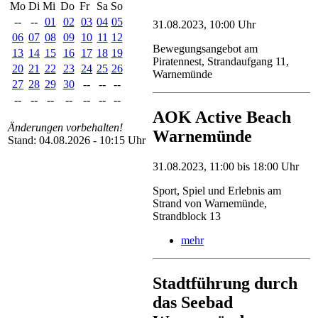
Mo
Di
Mi
Do
Fr
Sa
So
--
--
01
02
03
04
05
31.08.2023, 10:00 Uhr
06
07
08
09
10
11
12
Bewegungsangebot am
13
14
15
16
17
18
19
Piratennest, Strandaufgang 11,
20
21
22
23
24
25
26
Warnemünde
27
28
29
30
--
--
--
--
--
--
--
--
--
--
AOK Active Beach
Änderungen vorbehalten!
Warnemünde
Stand: 04.08.2026 - 10:15 Uhr
31.08.2023, 11:00 bis 18:00 Uhr
Sport, Spiel und Erlebnis am
Strand von Warnemünde,
Strandblock 13
mehr
Stadtführung durch
das Seebad