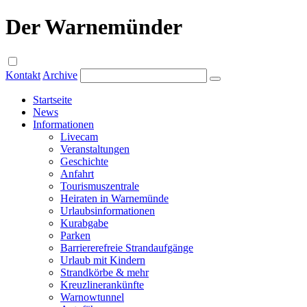
Der Warnemünder
Kontakt
Archive
Startseite
News
Informationen
Livecam
Veranstaltungen
Geschichte
Anfahrt
Tourismuszentrale
Heiraten in Warnemünde
Urlaubsinformationen
Kurabgabe
Parken
Barriererefreie Strandaufgänge
Urlaub mit Kindern
Strandkörbe & mehr
Kreuzlinerankünfte
Warnowtunnel