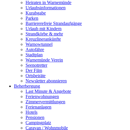
Heiraten in Warnemünde
Urlaubsinformationen
Kurabgabe
Parken
Barriererefreie Strandaufgänge
Urlaub mit Kindern
Strandkörbe & mehr
Kreuzlinerankünfte
Warnowtunnel
Autofähre
Stadtplan
Warnemünde Verein
Seenotretter
Der Film
Ortsbeiräte
Newsletter abonnieren
Beherbergung
Last Minute & Angebote
Ferienwohnungen
Zimmervermittlungen
Ferienanlagen
Hotels
Pensionen
Campingplatz
Caravan / Wohnmobile