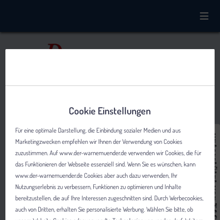
Cookie Einstellungen
Für eine optimale Darstellung, die Einbindung sozialer Medien und aus
Marketingzwecken empfehlen wir Ihnen der Verwendung von Cookies
zuzustimmen. Auf www.der-warnemuender.de verwenden wir Cookies, die für
das Funktionieren der Webseite essenziell sind. Wenn Sie es wünschen, kann
www.der-warnemuender.de Cookies aber auch dazu verwenden, Ihr
Nutzungserlebnis zu verbessern, Funktionen zu optimieren und Inhalte
bereitzustellen, die auf Ihre Interessen zugeschnitten sind. Durch Werbecookies,
auch von Dritten, erhalten Sie personalisierte Werbung. Wählen Sie bitte, ob