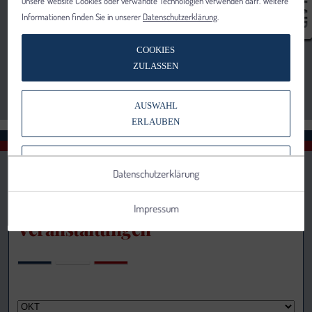
unsere Website Cookies oder verwandte Technologien verwenden darf. Weitere
Informationen finden Sie in unserer
Datenschutzerklärung
.
COOKIES
ZULASSEN
AUSWAHL
ERLAUBEN
NUR NOTWENDIGE COOKIES
Datenschutzerklärung
VERWENDEN
Impressum
Veranstaltungen
Notwendig
Statistik
Details anzeigen