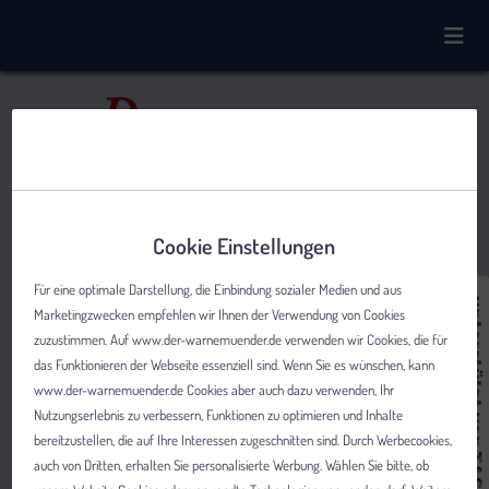
Cookie Einstellungen
Für eine optimale Darstellung, die Einbindung sozialer Medien und aus
Marketingzwecken empfehlen wir Ihnen der Verwendung von Cookies
zuzustimmen. Auf www.der-warnemuender.de verwenden wir Cookies, die für
das Funktionieren der Webseite essenziell sind. Wenn Sie es wünschen, kann
www.der-warnemuender.de Cookies aber auch dazu verwenden, Ihr
Nutzungserlebnis zu verbessern, Funktionen zu optimieren und Inhalte
bereitzustellen, die auf Ihre Interessen zugeschnitten sind. Durch Werbecookies,
auch von Dritten, erhalten Sie personalisierte Werbung. Wählen Sie bitte, ob