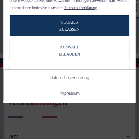
unsere Website Cookies oder verwandte Technologien verwenden darf. Weitere
Informationen finden Sie in unserer
Datenschutzerklärung
.
COOKIES
ZULASSEN
AUSWAHL
ERLAUBEN
NUR NOTWENDIGE COOKIES
Datenschutzerklärung
VERWENDEN
Impressum
Veranstaltungen
Notwendig
Statistik
Details anzeigen