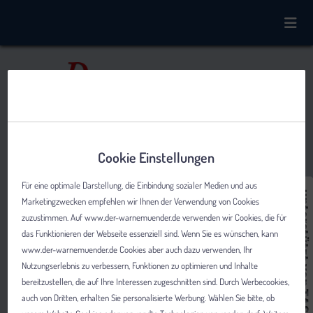
Cookie Einstellungen
Für eine optimale Darstellung, die Einbindung sozialer Medien und aus
Marketingzwecken empfehlen wir Ihnen der Verwendung von Cookies
zuzustimmen. Auf www.der-warnemuender.de verwenden wir Cookies, die für
das Funktionieren der Webseite essenziell sind. Wenn Sie es wünschen, kann
www.der-warnemuender.de Cookies aber auch dazu verwenden, Ihr
Nutzungserlebnis zu verbessern, Funktionen zu optimieren und Inhalte
bereitzustellen, die auf Ihre Interessen zugeschnitten sind. Durch Werbecookies,
auch von Dritten, erhalten Sie personalisierte Werbung. Wählen Sie bitte, ob