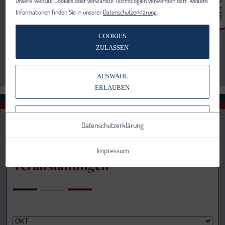
unsere Website Cookies oder verwandte Technologien verwenden darf. Weitere
Informationen finden Sie in unserer
Datenschutzerklärung
.
COOKIES
ZULASSEN
AUSWAHL
ERLAUBEN
NUR NOTWENDIGE COOKIES
Datenschutzerklärung
VERWENDEN
Impressum
Veranstaltungen
Notwendig
Statistik
Details anzeigen