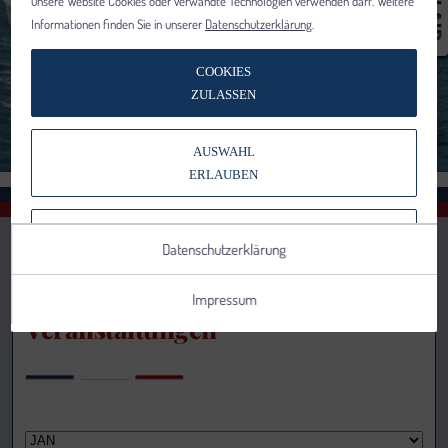
unsere Website Cookies oder verwandte Technologien verwenden darf. Weitere
Informationen finden Sie in unserer
Datenschutzerklärung
.
COOKIES
ZULASSEN
AUSWAHL
ERLAUBEN
NUR NOTWENDIGE COOKIES
Datenschutzerklärung
VERWENDEN
Impressum
Veranstaltungen
Notwendig
Statistik
Details anzeigen