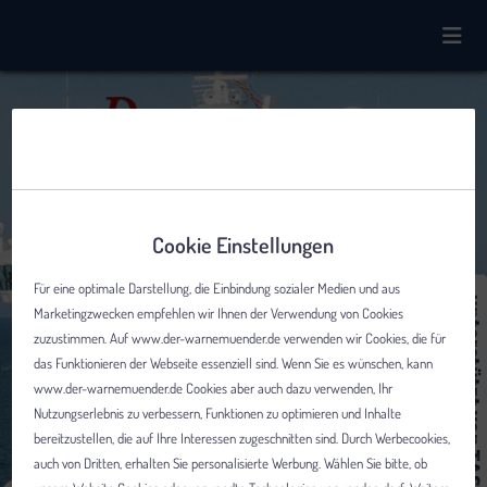
Cookie Einstellungen
Für eine optimale Darstellung, die Einbindung sozialer Medien und aus
Marketingzwecken empfehlen wir Ihnen der Verwendung von Cookies
zuzustimmen. Auf www.der-warnemuender.de verwenden wir Cookies, die für
das Funktionieren der Webseite essenziell sind. Wenn Sie es wünschen, kann
www.der-warnemuender.de Cookies aber auch dazu verwenden, Ihr
Nutzungserlebnis zu verbessern, Funktionen zu optimieren und Inhalte
bereitzustellen, die auf Ihre Interessen zugeschnitten sind. Durch Werbecookies,
auch von Dritten, erhalten Sie personalisierte Werbung. Wählen Sie bitte, ob