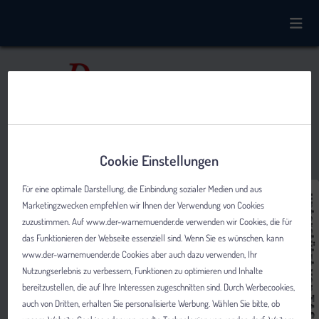
Cookie Einstellungen
Für eine optimale Darstellung, die Einbindung sozialer Medien und aus
Marketingzwecken empfehlen wir Ihnen der Verwendung von Cookies
zuzustimmen. Auf www.der-warnemuender.de verwenden wir Cookies, die für
das Funktionieren der Webseite essenziell sind. Wenn Sie es wünschen, kann
www.der-warnemuender.de Cookies aber auch dazu verwenden, Ihr
Nutzungserlebnis zu verbessern, Funktionen zu optimieren und Inhalte
bereitzustellen, die auf Ihre Interessen zugeschnitten sind. Durch Werbecookies,
auch von Dritten, erhalten Sie personalisierte Werbung. Wählen Sie bitte, ob