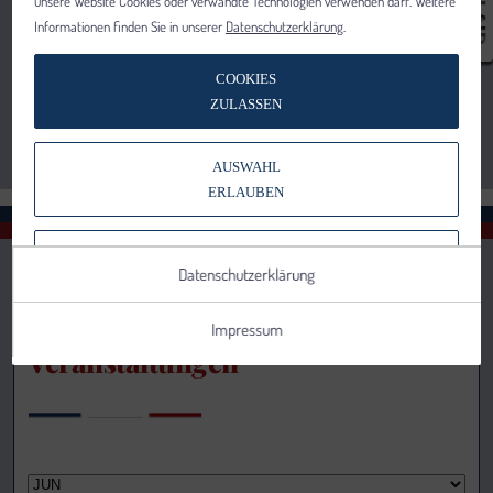
unsere Website Cookies oder verwandte Technologien verwenden darf. Weitere
Informationen finden Sie in unserer
Datenschutzerklärung
.
COOKIES
ZULASSEN
AUSWAHL
ERLAUBEN
NUR NOTWENDIGE COOKIES
Datenschutzerklärung
VERWENDEN
Impressum
Veranstaltungen
Notwendig
Statistik
Details anzeigen