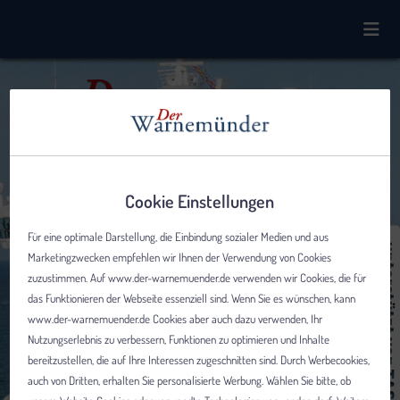
Cookie Einstellungen
Für eine optimale Darstellung, die Einbindung sozialer Medien und aus
Marketingzwecken empfehlen wir Ihnen der Verwendung von Cookies
zuzustimmen. Auf www.der-warnemuender.de verwenden wir Cookies, die für
das Funktionieren der Webseite essenziell sind. Wenn Sie es wünschen, kann
www.der-warnemuender.de Cookies aber auch dazu verwenden, Ihr
Nutzungserlebnis zu verbessern, Funktionen zu optimieren und Inhalte
bereitzustellen, die auf Ihre Interessen zugeschnitten sind. Durch Werbecookies,
auch von Dritten, erhalten Sie personalisierte Werbung. Wählen Sie bitte, ob