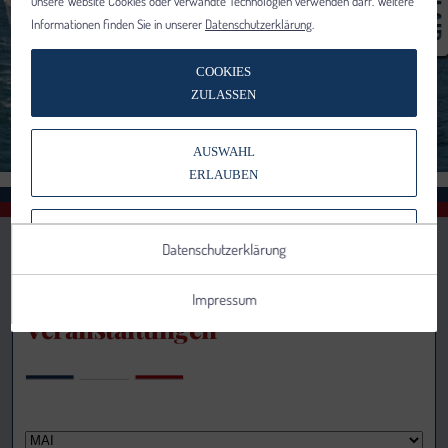
unsere Website Cookies oder verwandte Technologien verwenden darf. Weitere
Informationen finden Sie in unserer
Datenschutzerklärung
.
COOKIES
ZULASSEN
AUSWAHL
ERLAUBEN
NUR NOTWENDIGE COOKIES
Datenschutzerklärung
VERWENDEN
Impressum
Veranstaltungen
Notwendig
Statistik
Details anzeigen