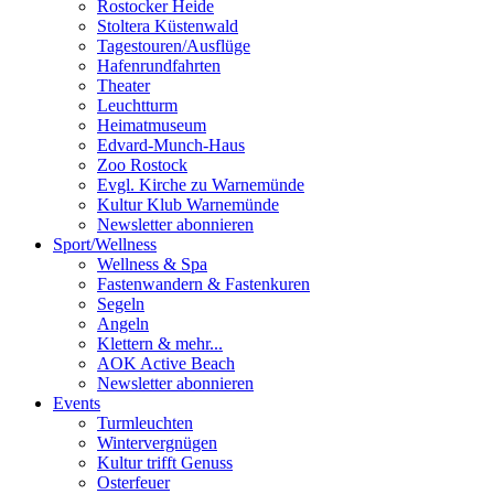
Rostocker Heide
Stoltera Küstenwald
Tagestouren/Ausflüge
Hafenrundfahrten
Theater
Leuchtturm
Heimatmuseum
Edvard-Munch-Haus
Zoo Rostock
Evgl. Kirche zu Warnemünde
Kultur Klub Warnemünde
Newsletter abonnieren
Sport
/
Wellness
Wellness & Spa
Fastenwandern & Fastenkuren
Segeln
Angeln
Klettern & mehr...
AOK Active Beach
Newsletter abonnieren
Events
Turmleuchten
Wintervergnügen
Kultur trifft Genuss
Osterfeuer