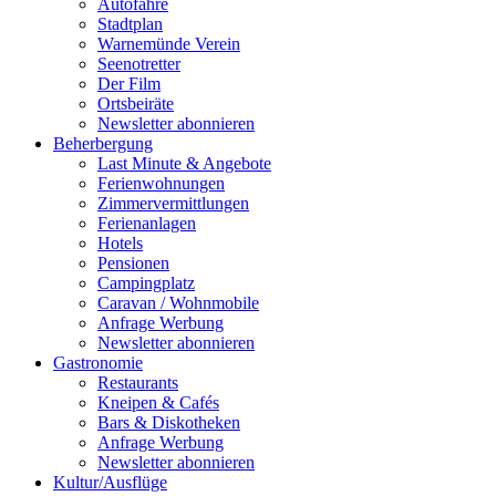
Autofähre
Stadtplan
Warnemünde Verein
Seenotretter
Der Film
Ortsbeiräte
Newsletter abonnieren
Beherbergung
Last Minute & Angebote
Ferienwohnungen
Zimmervermittlungen
Ferienanlagen
Hotels
Pensionen
Campingplatz
Caravan / Wohnmobile
Anfrage Werbung
Newsletter abonnieren
Gastronomie
Restaurants
Kneipen & Cafés
Bars & Diskotheken
Anfrage Werbung
Newsletter abonnieren
Kultur
/
Ausflüge