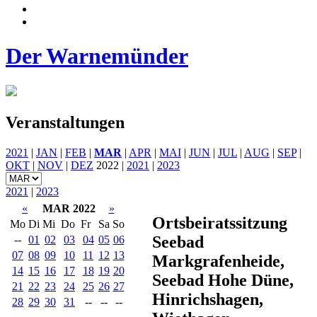
Der Warnemünder
Veranstaltungen
2021
|
JAN
|
FEB
|
MAR
|
APR
|
MAI
|
JUN
|
JUL
|
AUG
|
SEP
|
OKT
|
NOV
|
DEZ
2022 |
2021
|
2023
2021
|
2023
«
MAR 2022
»
Ortsbeiratssitzung
Mo
Di
Mi
Do
Fr
Sa
So
Seebad
--
01
02
03
04
05
06
07
08
09
10
11
12
13
Markgrafenheide,
14
15
16
17
18
19
20
Seebad Hohe Düne,
21
22
23
24
25
26
27
Hinrichshagen,
28
29
30
31
--
--
--