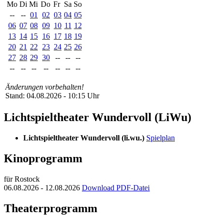
Mo
Di
Mi
Do
Fr
Sa
So
--
--
01
02
03
04
05
06
07
08
09
10
11
12
13
14
15
16
17
18
19
20
21
22
23
24
25
26
27
28
29
30
--
--
--
--
--
--
--
--
--
--
Änderungen vorbehalten!
Stand: 04.08.2026 - 10:15 Uhr
Lichtspieltheater Wundervoll (LiWu)
Lichtspieltheater Wundervoll (li.wu.)
Spielplan
Kinoprogramm
für Rostock
06.08.2026 - 12.08.2026
Download PDF-Datei
Theaterprogramm