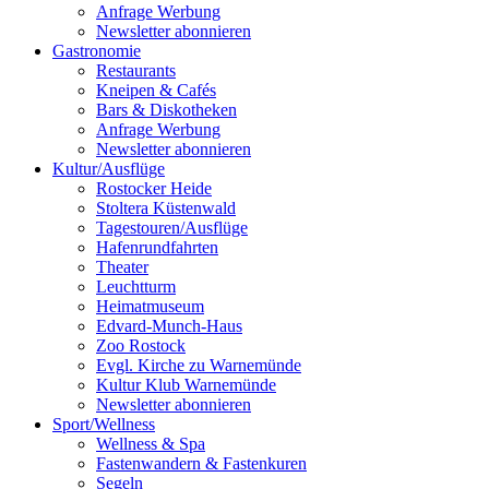
Anfrage Werbung
Newsletter abonnieren
Gastronomie
Restaurants
Kneipen & Cafés
Bars & Diskotheken
Anfrage Werbung
Newsletter abonnieren
Kultur
/
Ausflüge
Rostocker Heide
Stoltera Küstenwald
Tagestouren/Ausflüge
Hafenrundfahrten
Theater
Leuchtturm
Heimatmuseum
Edvard-Munch-Haus
Zoo Rostock
Evgl. Kirche zu Warnemünde
Kultur Klub Warnemünde
Newsletter abonnieren
Sport
/
Wellness
Wellness & Spa
Fastenwandern & Fastenkuren
Segeln