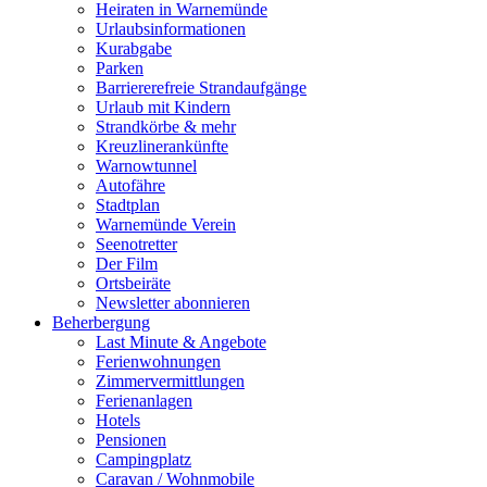
Heiraten in Warnemünde
Urlaubsinformationen
Kurabgabe
Parken
Barriererefreie Strandaufgänge
Urlaub mit Kindern
Strandkörbe & mehr
Kreuzlinerankünfte
Warnowtunnel
Autofähre
Stadtplan
Warnemünde Verein
Seenotretter
Der Film
Ortsbeiräte
Newsletter abonnieren
Beherbergung
Last Minute & Angebote
Ferienwohnungen
Zimmervermittlungen
Ferienanlagen
Hotels
Pensionen
Campingplatz
Caravan / Wohnmobile