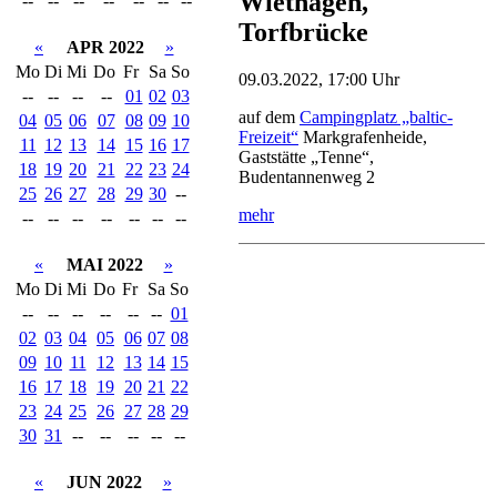
Wiethagen,
--
--
--
--
--
--
--
Torfbrücke
«
APR 2022
»
Mo
Di
Mi
Do
Fr
Sa
So
09.03.2022, 17:00 Uhr
--
--
--
--
01
02
03
auf dem
Campingplatz „baltic-
04
05
06
07
08
09
10
Freizeit“
Markgrafenheide,
11
12
13
14
15
16
17
Gaststätte „Tenne“,
18
19
20
21
22
23
24
Budentannenweg 2
25
26
27
28
29
30
--
mehr
--
--
--
--
--
--
--
«
MAI 2022
»
Mo
Di
Mi
Do
Fr
Sa
So
--
--
--
--
--
--
01
02
03
04
05
06
07
08
09
10
11
12
13
14
15
16
17
18
19
20
21
22
23
24
25
26
27
28
29
30
31
--
--
--
--
--
«
JUN 2022
»