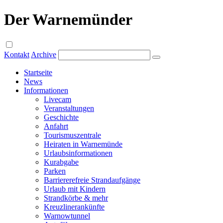
Der Warnemünder
Kontakt
Archive
Startseite
News
Informationen
Livecam
Veranstaltungen
Geschichte
Anfahrt
Tourismuszentrale
Heiraten in Warnemünde
Urlaubsinformationen
Kurabgabe
Parken
Barriererefreie Strandaufgänge
Urlaub mit Kindern
Strandkörbe & mehr
Kreuzlinerankünfte
Warnowtunnel