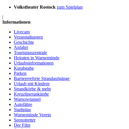
Volkstheater Rostock
zum Spielplan
|
Informationen
Livecam
Veranstaltungen
Geschichte
Anfahrt
Tourismuszentrale
Heiraten in Warnemünde
Urlaubsinformationen
Kurabgabe
Parken
Barriererefreie Strandaufgänge
Urlaub mit Kindern
Strandkörbe & mehr
Kreuzlinerankünfte
Warnowtunnel
Autofähre
Stadtplan
Warnemünde Verein
Seenotretter
Der Film