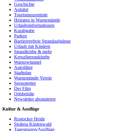
Geschichte
Anfahrt
Tourismuszentrale
Heiraten in Warnemünde
Urlaubsinformationen
Kurabgabe
Parken
Barriererefreie Strandaufgänge
Urlaub mit Kindern
Strandkörbe & mehr
Kreuzlinerankünfte
Warnowtunnel
Autofähre
Stadtplan
Warnemünde Verein
Seenotretter
Der Film
Ortsbeiräte
Newsletter abonnieren
Kultur & Ausflüge
Rostocker Heide
Stoltera Küstenwald
Tagestouren/Ausflüge