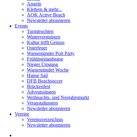
Angeln
Klettern & mehr...
AOK Active Beach
Newsletter abonnieren
Events
Turmleuchten
Wintervergnügen
Kultur trifft Genuss
Osterfeuer
Warnemünder Port Party
Frühlingslandgang
Nieger Ümgang
Warnemünder Woche
Hanse Sail
DFB Beachsoccer
Brückenfest
Adventssingen
Weihnachts- und Neujahrsmarkt
Veranstaltungen
Newsletter abonnieren
Vereine
Vereinsverzeichnis
Newsletter abonnieren