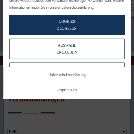
unsere Website Cookies oder verwandte Technologien verwenden darf. Weitere
Informationen finden Sie in unserer
Datenschutzerklärung
.
COOKIES
ZULASSEN
AUSWAHL
ERLAUBEN
NUR NOTWENDIGE COOKIES
Datenschutzerklärung
VERWENDEN
Impressum
Veranstaltungen
Notwendig
Statistik
Details anzeigen