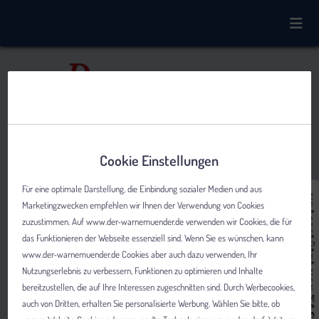
Cookie Einstellungen
Für eine optimale Darstellung, die Einbindung sozialer Medien und aus
Marketingzwecken empfehlen wir Ihnen der Verwendung von Cookies
zuzustimmen. Auf www.der-warnemuender.de verwenden wir Cookies, die für
das Funktionieren der Webseite essenziell sind. Wenn Sie es wünschen, kann
www.der-warnemuender.de Cookies aber auch dazu verwenden, Ihr
Nutzungserlebnis zu verbessern, Funktionen zu optimieren und Inhalte
bereitzustellen, die auf Ihre Interessen zugeschnitten sind. Durch Werbecookies,
auch von Dritten, erhalten Sie personalisierte Werbung. Wählen Sie bitte, ob