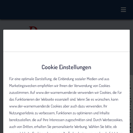
Cookie Einstellungen
Für eine optimale Darstellung, die Einbindung sozialer Medien und aus
Marketingzwecken empfehlen wir Ihnen der Verwendung von Cookies
zuzustimmen. Auf www.der-warnemuender.de verwenden wir Cookies, die für
das Funktionieren der Webseite essenziell sind. Wenn Sie es wünschen, kann
www.der-warnemuender.de Cookies aber auch dazu verwenden, Ihr
Nutzungserlebnis zu verbessern, Funktionen zu optimieren und Inhalte
bereitzustellen, die auf Ihre Interessen zugeschnitten sind. Durch Werbecookies,
auch von Dritten, erhalten Sie personalisierte Werbung. Wählen Sie bitte, ob