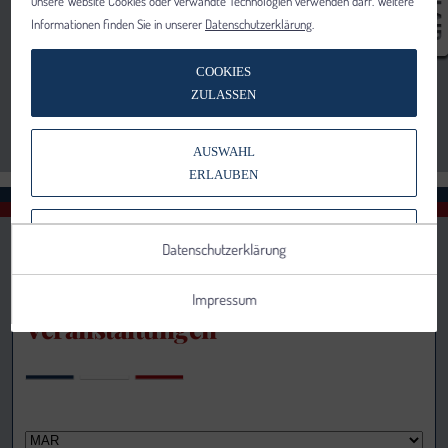
unsere Website Cookies oder verwandte Technologien verwenden darf. Weitere
Informationen finden Sie in unserer
Datenschutzerklärung
.
COOKIES
ZULASSEN
AUSWAHL
ERLAUBEN
NUR NOTWENDIGE COOKIES
Datenschutzerklärung
VERWENDEN
Impressum
Veranstaltungen
Notwendig
Statistik
Details anzeigen