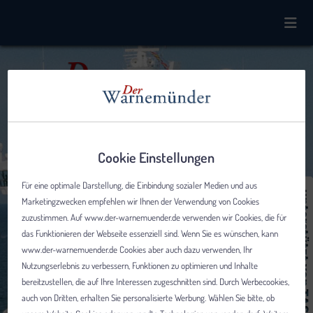
Cookie Einstellungen
Für eine optimale Darstellung, die Einbindung sozialer Medien und aus
Marketingzwecken empfehlen wir Ihnen der Verwendung von Cookies
zuzustimmen. Auf www.der-warnemuender.de verwenden wir Cookies, die für
das Funktionieren der Webseite essenziell sind. Wenn Sie es wünschen, kann
www.der-warnemuender.de Cookies aber auch dazu verwenden, Ihr
Nutzungserlebnis zu verbessern, Funktionen zu optimieren und Inhalte
bereitzustellen, die auf Ihre Interessen zugeschnitten sind. Durch Werbecookies,
auch von Dritten, erhalten Sie personalisierte Werbung. Wählen Sie bitte, ob