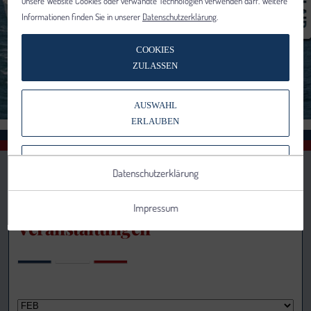
unsere Website Cookies oder verwandte Technologien verwenden darf. Weitere
Informationen finden Sie in unserer
Datenschutzerklärung
.
COOKIES
ZULASSEN
AUSWAHL
ERLAUBEN
NUR NOTWENDIGE COOKIES
Datenschutzerklärung
VERWENDEN
Impressum
Veranstaltungen
Notwendig
Statistik
Details anzeigen