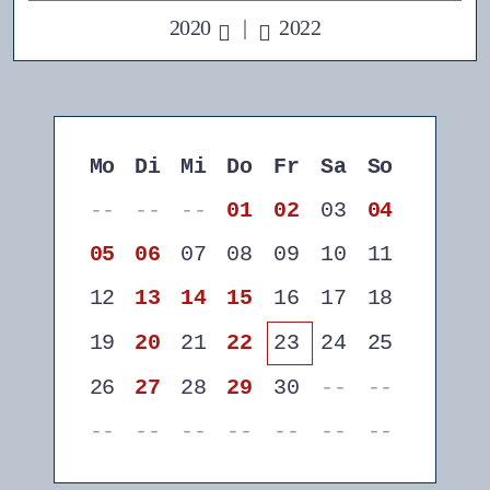
2020
|
2022
Mo
Di
Mi
Do
Fr
Sa
So
--
--
--
01
02
03
04
05
06
07
08
09
10
11
12
13
14
15
16
17
18
19
20
21
22
23
24
25
26
27
28
29
30
--
--
--
--
--
--
--
--
--