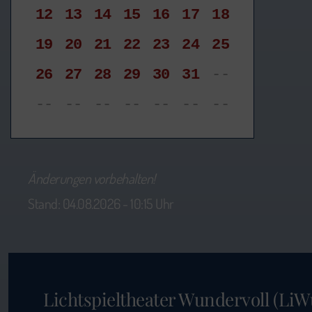
12
13
14
15
16
17
18
19
20
21
22
23
24
25
26
27
28
29
30
31
--
--
--
--
--
--
--
--
Änderungen vorbehalten!
Stand: 04.08.2026 - 10:15 Uhr
Lichtspieltheater Wundervoll (LiW