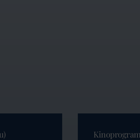
u)
Kinoprogra