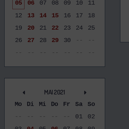
05
06
07
08
09
10
11
12
13
14
15
16
17
18
19
20
21
22
23
24
25
26
27
28
29
30
--
--
--
--
--
--
--
--
--
MAI 2021
Mo
Di
Mi
Do
Fr
Sa
So
--
--
--
--
--
01
02