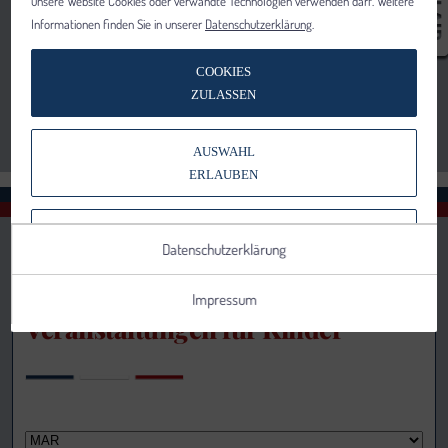
unsere Website Cookies oder verwandte Technologien verwenden darf. Weitere
Informationen finden Sie in unserer
Datenschutzerklärung
.
COOKIES
ZULASSEN
AUSWAHL
ERLAUBEN
NUR NOTWENDIGE COOKIES
Datenschutzerklärung
VERWENDEN
Impressum
Veranstaltungen für Kinder
Notwendig
Statistik
Details anzeigen