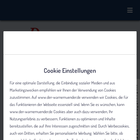
Cookie Einstellungen
Für eine optimale Darstellung, die Einbindung sozialer Medien und aus
Marketingzwecken empfehlen wir Ihnen der Verwendung von Cookies
zuzustimmen. Auf www.der-warnemuender.de verwenden wir Cookies, die für
das Funktionieren der Webseite essenziell sind. Wenn Sie es wünschen, kann
www.der-warnemuender.de Cookies aber auch dazu verwenden, Ihr
Nutzungserlebnis zu verbessern, Funktionen zu optimieren und Inhalte
bereitzustellen, die auf Ihre Interessen zugeschnitten sind. Durch Werbecookies,
auch von Dritten, erhalten Sie personalisierte Werbung. Wählen Sie bitte, ob