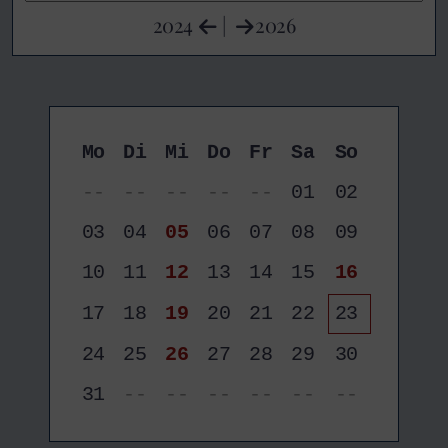
2024
|
2026
Mo
Di
Mi
Do
Fr
Sa
So
--
--
--
--
--
01
02
03
04
05
06
07
08
09
10
11
12
13
14
15
16
17
18
19
20
21
22
23
24
25
26
27
28
29
30
31
--
--
--
--
--
--