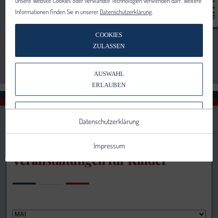
unsere Website Cookies oder verwandte Technologien verwenden darf. Weitere
Informationen finden Sie in unserer
Datenschutzerklärung
.
COOKIES
ZULASSEN
AUSWAHL
ERLAUBEN
NUR NOTWENDIGE COOKIES
Datenschutzerklärung
VERWENDEN
Impressum
Veranstaltungen für Kinder
Notwendig
Statistik
Details anzeigen