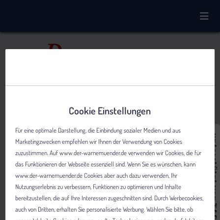
Cookie Einstellungen
Für eine optimale Darstellung, die Einbindung sozialer Medien und aus
Marketingzwecken empfehlen wir Ihnen der Verwendung von Cookies
zuzustimmen. Auf www.der-warnemuender.de verwenden wir Cookies, die für
das Funktionieren der Webseite essenziell sind. Wenn Sie es wünschen, kann
www.der-warnemuender.de Cookies aber auch dazu verwenden, Ihr
Nutzungserlebnis zu verbessern, Funktionen zu optimieren und Inhalte
bereitzustellen, die auf Ihre Interessen zugeschnitten sind. Durch Werbecookies,
auch von Dritten, erhalten Sie personalisierte Werbung. Wählen Sie bitte, ob