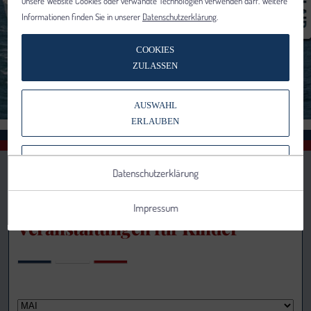
unsere Website Cookies oder verwandte Technologien verwenden darf. Weitere
Informationen finden Sie in unserer
Datenschutzerklärung
.
COOKIES
ZULASSEN
AUSWAHL
ERLAUBEN
NUR NOTWENDIGE COOKIES
Datenschutzerklärung
VERWENDEN
Impressum
Veranstaltungen für Kinder
Notwendig
Statistik
Details anzeigen