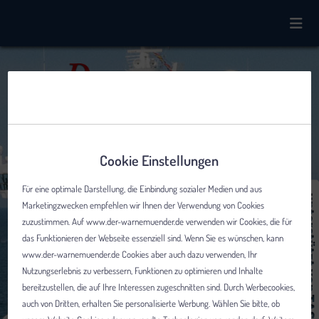
Cookie Einstellungen
Für eine optimale Darstellung, die Einbindung sozialer Medien und aus
Marketingzwecken empfehlen wir Ihnen der Verwendung von Cookies
zuzustimmen. Auf www.der-warnemuender.de verwenden wir Cookies, die für
das Funktionieren der Webseite essenziell sind. Wenn Sie es wünschen, kann
www.der-warnemuender.de Cookies aber auch dazu verwenden, Ihr
Nutzungserlebnis zu verbessern, Funktionen zu optimieren und Inhalte
bereitzustellen, die auf Ihre Interessen zugeschnitten sind. Durch Werbecookies,
auch von Dritten, erhalten Sie personalisierte Werbung. Wählen Sie bitte, ob