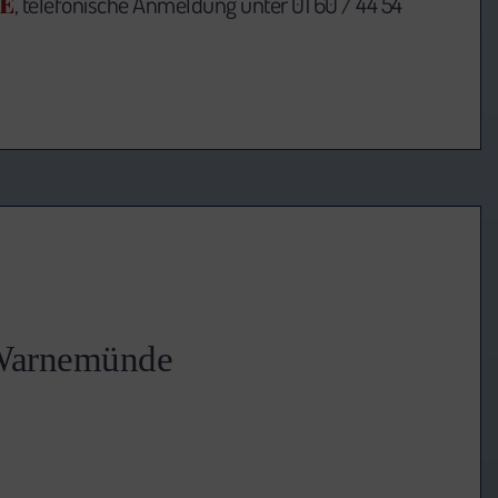
E
, telefonische Anmeldung unter 01 60 / 44 54
 Warnemünde