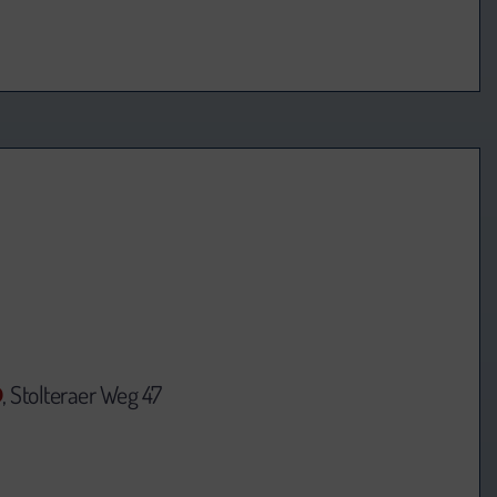
D
, Stolteraer Weg 47