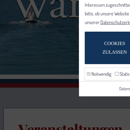
Interessen zugeschnitten
bitte, ob unsere Websit
unserer
Datenschutzerk
COOKIES
ZULASSEN
Notwendig
Statis
Datens
Veranstaltungen