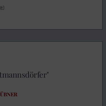
tt)
utmannsdörfer"
HÜBNER