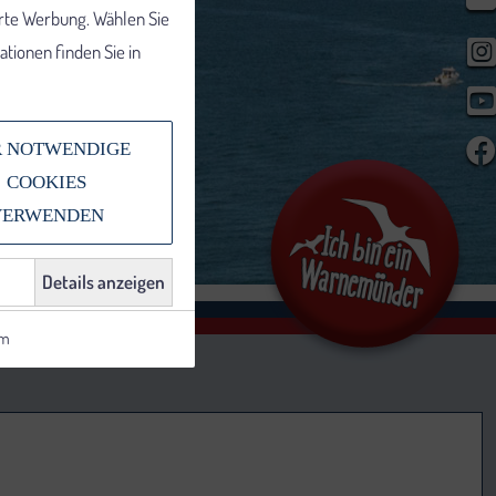
erte Werbung. Wählen Sie
tionen finden Sie in
 NOTWENDIGE
COOKIES
VERWENDEN
Details anzeigen
um