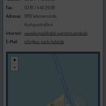
Fax:
03 81 / 4 40 29 99
Adresse:
18119 Warnemünde
Kurhausstraße 4
Internet:
www.kurparkhotel-warnemuende.de
E-Mail:
info@kur-park-hotel.de
lädt Karte....
+
-