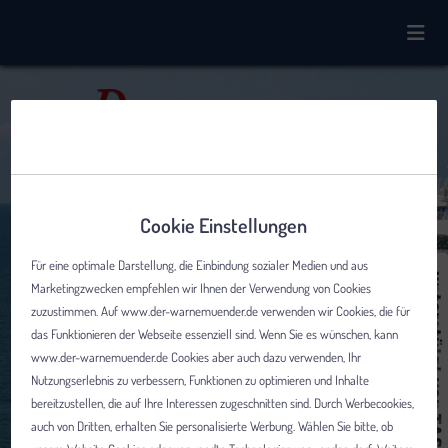
Cookie Einstellungen
Für eine optimale Darstellung, die Einbindung sozialer Medien und aus
Marketingzwecken empfehlen wir Ihnen der Verwendung von Cookies
zuzustimmen. Auf www.der-warnemuender.de verwenden wir Cookies, die für
das Funktionieren der Webseite essenziell sind. Wenn Sie es wünschen, kann
www.der-warnemuender.de Cookies aber auch dazu verwenden, Ihr
Nutzungserlebnis zu verbessern, Funktionen zu optimieren und Inhalte
bereitzustellen, die auf Ihre Interessen zugeschnitten sind. Durch Werbecookies,
auch von Dritten, erhalten Sie personalisierte Werbung. Wählen Sie bitte, ob