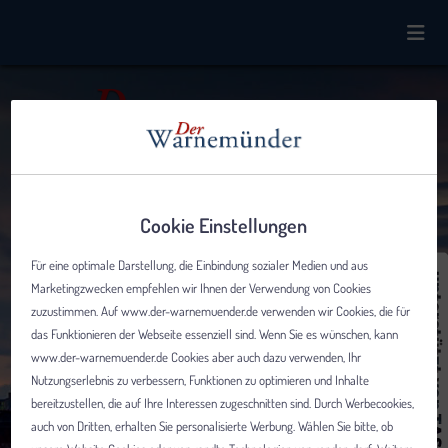
Cookie Einstellungen
Für eine optimale Darstellung, die Einbindung sozialer Medien und aus
Marketingzwecken empfehlen wir Ihnen der Verwendung von Cookies
zuzustimmen. Auf www.der-warnemuender.de verwenden wir Cookies, die für
das Funktionieren der Webseite essenziell sind. Wenn Sie es wünschen, kann
www.der-warnemuender.de Cookies aber auch dazu verwenden, Ihr
Nutzungserlebnis zu verbessern, Funktionen zu optimieren und Inhalte
bereitzustellen, die auf Ihre Interessen zugeschnitten sind. Durch Werbecookies,
auch von Dritten, erhalten Sie personalisierte Werbung. Wählen Sie bitte, ob