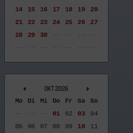
14
15
16
17
18
19
20
21
22
23
24
25
26
27
28
29
30
--
--
--
--
--
--
--
--
--
--
--
OKT 2026
Mo
Di
Mi
Do
Fr
Sa
So
--
--
--
01
02
03
04
05
06
07
08
09
10
11