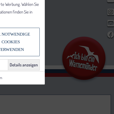
erte Werbung. Wählen Sie
tionen finden Sie in
 NOTWENDIGE
COOKIES
VERWENDEN
Details anzeigen
um