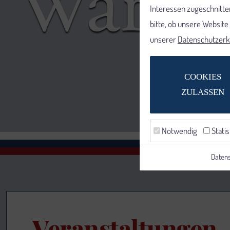
Interessen zugeschnitten
bitte, ob unsere Websit
unserer
Datenschutzerk
COOKIES
ZULASSEN
Notwendig
Statis
Datens
Veranstaltungen