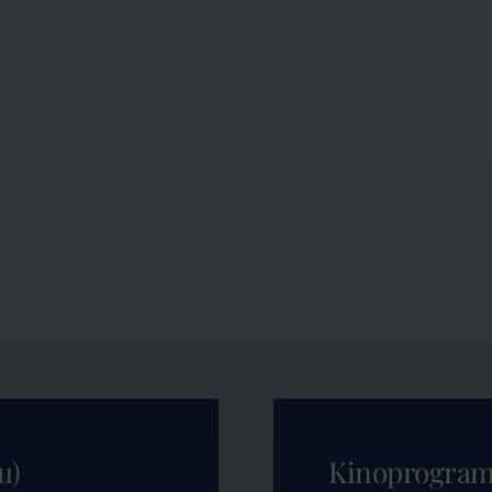
u)
Kinoprogra