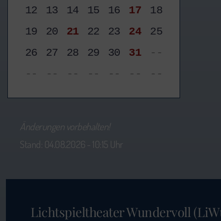
12
13
14
15
16
17
18
19
20
21
22
23
24
25
26
27
28
29
30
31
--
--
--
--
--
--
--
--
Änderungen vorbehalten!
Stand: 04.08.2026 - 10:15 Uhr
Lichtspieltheater Wundervoll (LiW