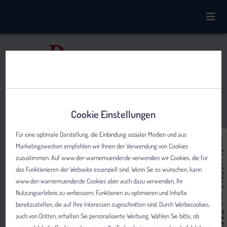
Cookie Einstellungen
Für eine optimale Darstellung, die Einbindung sozialer Medien und aus
Marketingzwecken empfehlen wir Ihnen der Verwendung von Cookies
zuzustimmen. Auf www.der-warnemuender.de verwenden wir Cookies, die für
das Funktionieren der Webseite essenziell sind. Wenn Sie es wünschen, kann
www.der-warnemuender.de Cookies aber auch dazu verwenden, Ihr
Nutzungserlebnis zu verbessern, Funktionen zu optimieren und Inhalte
bereitzustellen, die auf Ihre Interessen zugeschnitten sind. Durch Werbecookies,
auch von Dritten, erhalten Sie personalisierte Werbung. Wählen Sie bitte, ob